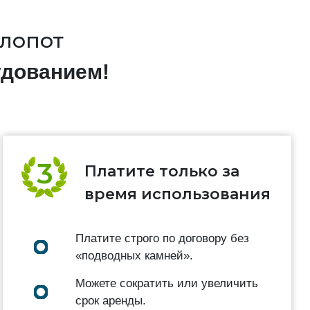
хлопот
удованием!
Платите только за
время использования
Платите строго по договору без
«подводных камней».
Можете сократить или увеличить
срок аренды.