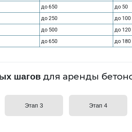
до 650
до 50
до 250
до 100
до 500
до 120
до 650
до 180
для аренды бетон
тых шагов
Этап 3
Этап 4